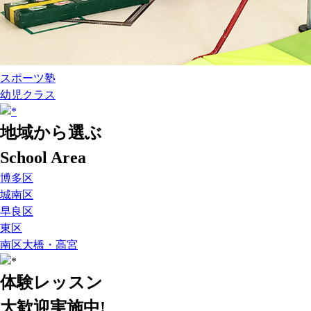
スポーツ塾
幼児クラス
地域から選ぶ
School Area
博多区
城南区
早良区
東区
南区大橋・高宮
体験レッスン
大歓迎実施中!