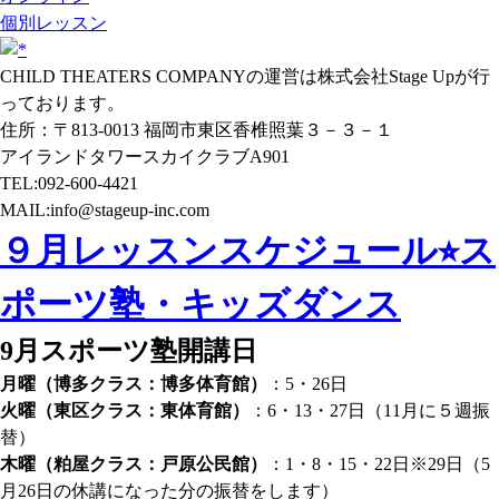
個別レッスン
CHILD THEATERS COMPANYの運営は株式会社Stage Upが行
っております。
住所：〒813-0013 福岡市東区香椎照葉３－３－１
アイランドタワースカイクラブA901
TEL:092-600-4421
MAIL:info@stageup-inc.com
９月レッスンスケジュール⭐︎ス
ポーツ塾・キッズダンス
9月スポーツ塾開講日
月曜（博多クラス：博多体育館）
：5・26日
火曜（東区クラス：東体育館）
：6・13・27日（11月に５週振
替）
木曜（粕屋クラス：戸原公民館）
：1・8・15・22日※29日（5
月26日の休講になった分の振替をします）