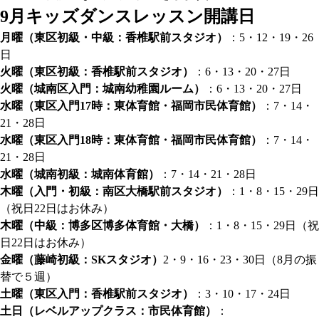
9月キッズダンスレッスン開講日
月曜（東区初級・中級：香椎駅前スタジオ）
：5・12・19・26
日
火曜（東区初級：香椎駅前スタジオ）
：6・13・20・27日
火曜（城南区入門：城南幼稚園ルーム）
：6・13・20・27日
水曜（東区入門17時：東体育館・福岡市民体育館）
：7・14・
21・28日
水曜（東区入門18時：東体育館・福岡市民体育館）
：7・14・
21・28日
水曜（城南初級：城南体育館）
：7・14・21・28日
木曜（入門・初級：南区大橋駅前スタジオ）
：1・8・15・29日
（祝日22日はお休み）
木曜（中級：博多区博多体育館・大橋）
：1・8・15・29日（祝
日22日はお休み）
金曜（藤崎初級：SKスタジオ）
2・9・16・23・30日（8月の振
替で５週）
土曜（東区入門：香椎駅前スタジオ）
：3・10・17・24日
土日（レベルアップクラス：市民体育館）
：