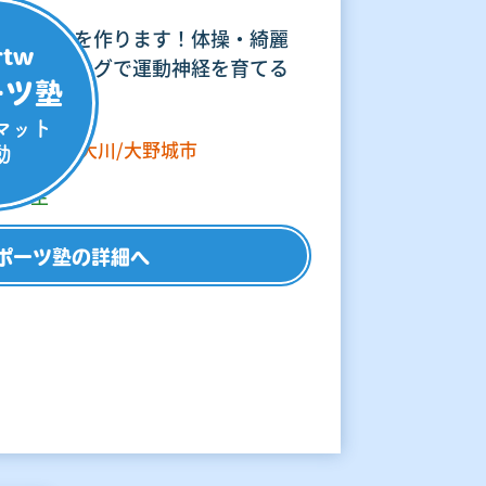
気な身体を作ります！体操・綺麗
rtw
トレーニングで運動神経を育てる
ーツ塾
マット
区/糟屋郡大川/大野城市
動
3年生
ポーツ塾の詳細へ