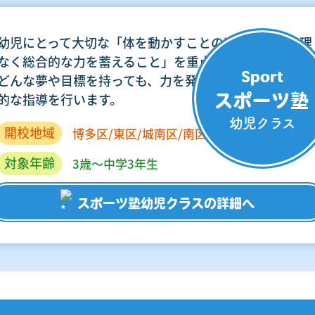
幼児にとって大切な「体を動かすことの楽しさ」「無理
なく総合的な力を蓄えること」を重点におき、子どもが
Sport
どんな夢や目標を持っても、力を発揮できるような本質
的な指導を行います。
スポーツ塾
幼児クラス
開校地域
博多区/東区/城南区/南区
早良区/粕屋町
対象年齢
3歳～中学3年生
スポーツ塾幼児クラスの詳細へ