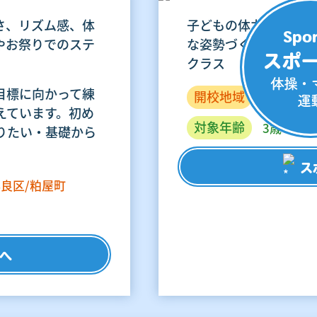
さ、リズム感、体
子どもの体力づくり元
Spo
やお祭りでのステ
な姿勢づくり・リズム
スポ
クラス
体操・
目標に向かって練
開校地域
博多区/東
運
えています。初め
対象年齢
3歳～中学
りたい・基礎から
ス
良区/粕屋町
へ