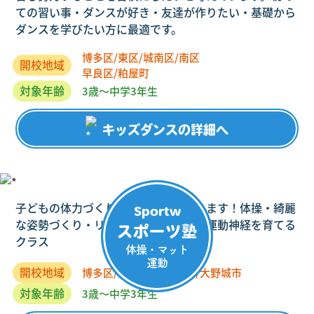
ての習い事・ダンスが好き・友達が作りたい・基礎から
ダンスを学びたい方に最適です。
博多区/東区/城南区/南区
開校地域
早良区/粕屋町
対象年齢
3歳～中学3年生
キッズダンスの詳細へ
子どもの体力づくり元気な身体を作ります！体操・綺麗
Sportw
な姿勢づくり・リズムトレーニングで運動神経を育てる
スポーツ塾
クラス
体操・マット
運動
開校地域
博多区/東区/糟屋郡大川/大野城市
対象年齢
3歳～中学3年生