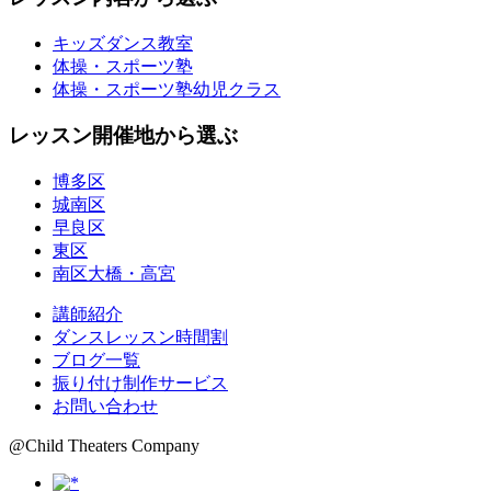
キッズダンス教室
体操・スポーツ塾
体操・スポーツ塾幼児クラス
レッスン開催地から選ぶ
博多区
城南区
早良区
東区
南区大橋・高宮
講師紹介
ダンスレッスン時間割
ブログ一覧
振り付け制作サービス
お問い合わせ
@Child Theaters Company